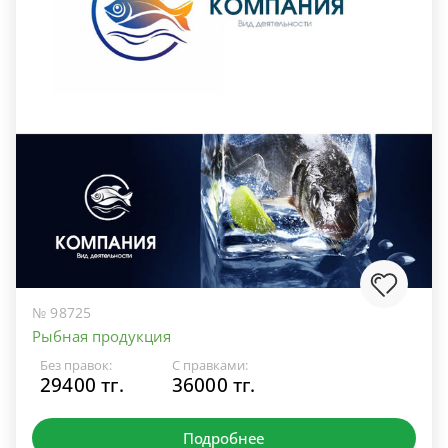
№ 98725
Рыбная продукция
Без правок:
С правками:
29400 тг.
36000 тг.
Подробнее