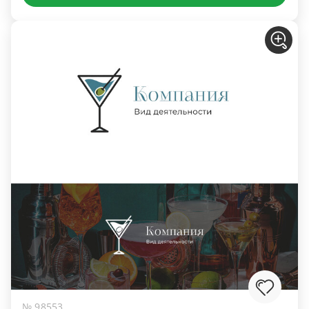
№ 98553