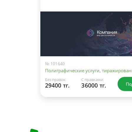
№ 101640
Полиграфические услуги, тиражирован
Без правок:
С правками:
По
29400 тг.
36000 тг.