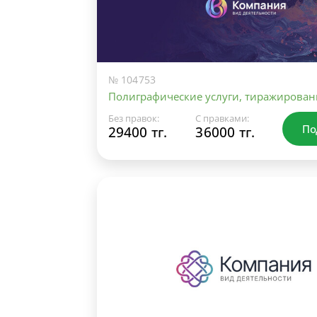
№ 104753
Полиграфические услуги, тиражирован
Без правок:
С правками:
По
29400 тг.
36000 тг.