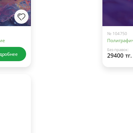
№ 104750
ие
Полиграфич
Без правок:
дробнее
29400 тг.