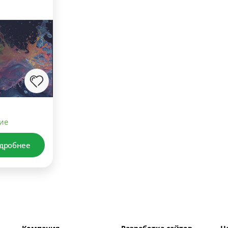
ие
дробнее