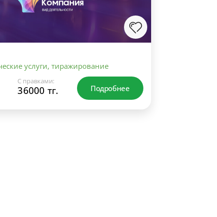
еские услуги, тиражирование
С правками:
Подробнее
36000 тг.