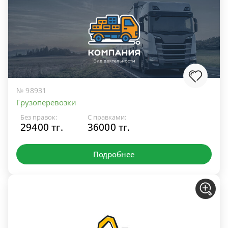
№ 98931
Грузоперевозки
Без правок:
С правками:
29400 тг.
36000 тг.
Подробнее