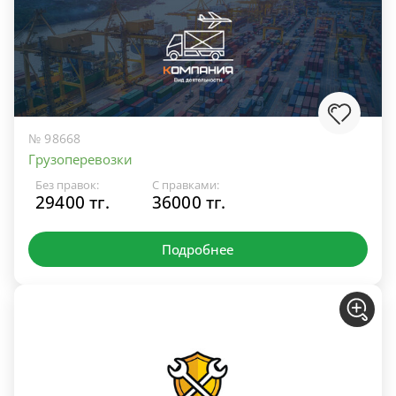
№ 98668
Грузоперевозки
Без правок:
С правками:
29400 тг.
36000 тг.
Подробнее