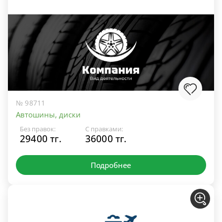
№ 98711
Автошины, диски
Без правок:
С правками:
29400 тг.
36000 тг.
Подробнее