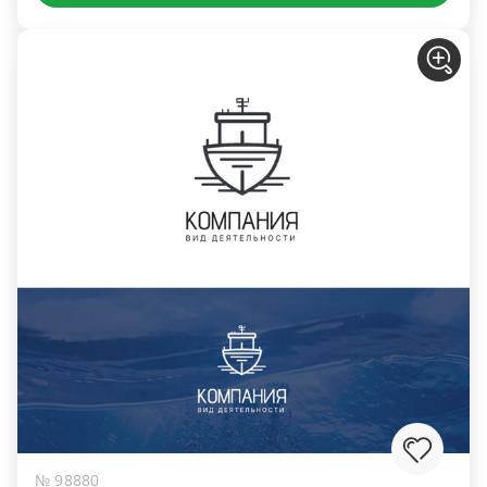
№ 98880