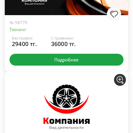
№ 98779
Тюнинг
Без правок:
С правками:
29400 тг.
36000 тг.
Подробнее