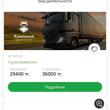
№ 99139
Грузоперевозки
Без правок:
С правками:
29400 тг.
36000 тг.
Подробнее