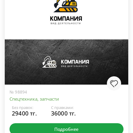
№ 98894
Спецтехника, запчасти
Без правок:
С правками:
29400 тг.
36000 тг.
Подробнее