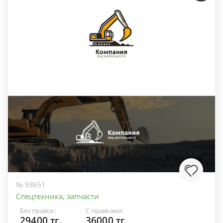
№ 98651
Спецтехника, запчасти
Без правок:
С правками:
29400 тг.
36000 тг.