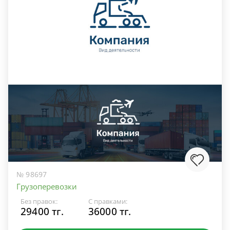
№ 98697
Грузоперевозки
Без правок:
С правками:
29400 тг.
36000 тг.