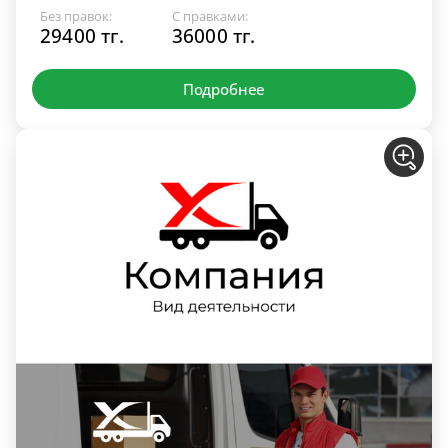
Без правок:
С правками:
29400 тг.
36000 тг.
Подробнее