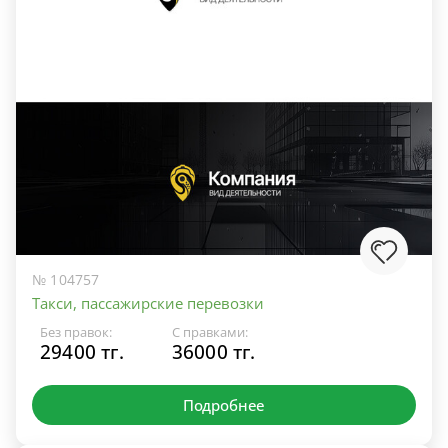
№ 104757
Такси, пассажирские перевозки
Без правок:
С правками:
29400 тг.
36000 тг.
Подробнее