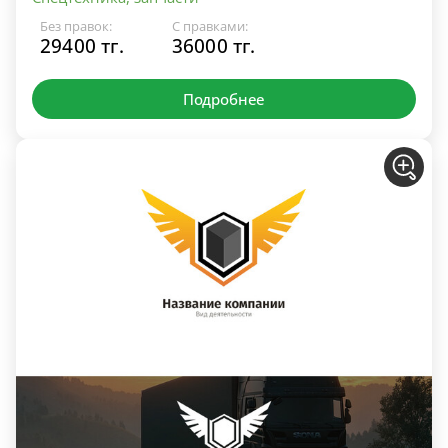
Без правок:
С правками:
29400 тг.
36000 тг.
Подробнее