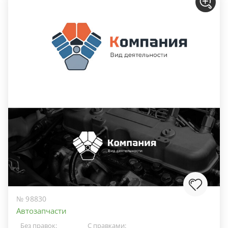
№ 98830
Автозапчасти
Без правок:
С правками: