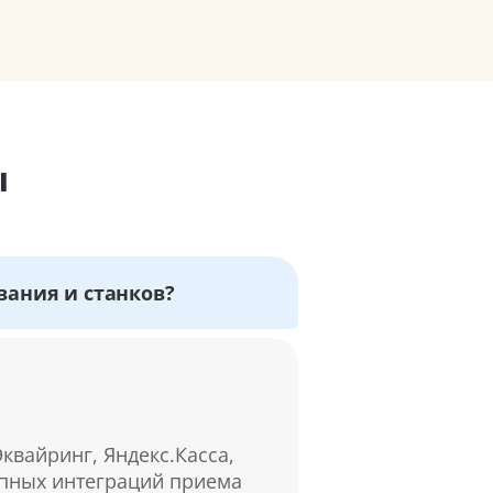
ы
вания и станков?
квайринг, Яндекс.Касса,
упных интеграций приема