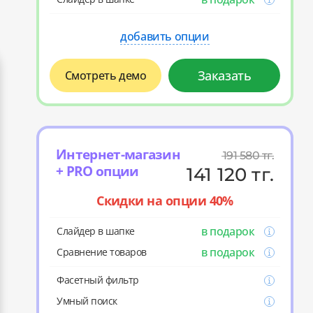
добавить опции
Заказать
Смотреть демо
Интернет-магазин
191 580
тг.
+ PRO опции
141 120
тг.
Скидки на опции 40%
в подарок
Слайдер в шапке
в подарок
Cравнение товаров
Фасетный фильтр
Умный поиск