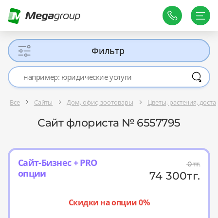
Фильтр
Все
Сайты
Дом, офис, зоотовары
Цветы, растения, доста
Сайт флориста № 6557795
Сайт-Бизнес + PRO
0
тг.
опции
74 300
тг.
Скидки на опции 0%