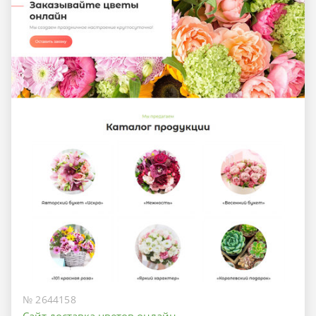
№ 2644158