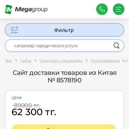
Фильтр
Все
Сайты
Транспорт, спецтехника
Грузоперевозки
№ 8
Сайт доставки товаров из Китая
№ 8578190
ЦЕНА
89000 тг.
62 300 тг.