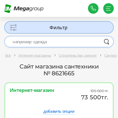
Фильтр
Все
Интернет-магазины
Строительство, ремонт
Сантехн
Сайт магазина сантехники
№ 8621665
Интернет-магазин
105 000
тг.
73 500
тг.
добавить опции