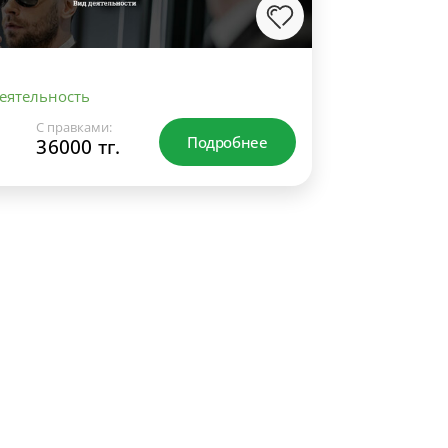
еятельность
С правками:
Подробнее
36000 тг.