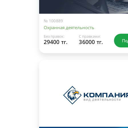
№ 100889
Охранная деятельность
Без правок:
С правками:
По
29400 тг.
36000 тг.