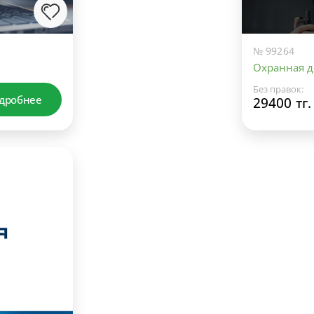
№ 99264
Охранная д
Без правок:
дробнее
29400 тг.