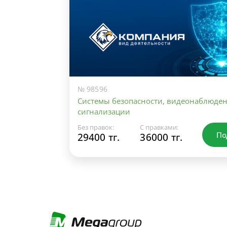
№ 98596
Системы безопасности, видеонаблюден
сигнализации
Без правок:
С правками:
По
29400 тг.
36000 тг.