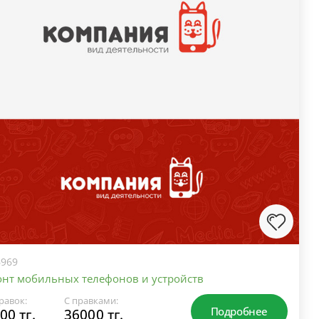
969
нт мобильных телефонов и устройств
равок:
С правками:
Подробнее
00 тг.
36000 тг.