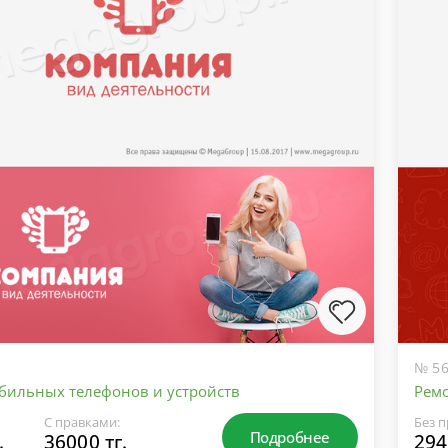
№ 56
бильных телефонов и устройств
Ремо
С правками:
Без п
Подробнее
.
36000 тг.
294