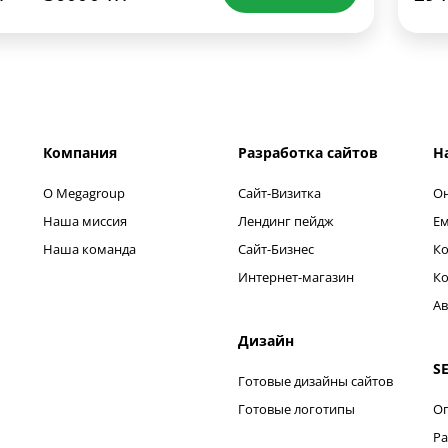
Компания
Разработка сайтов
Н
О Megagroup
Сайт-Визитка
Он
Наша миссия
Лендинг пейдж
Ем
Наша команда
Сайт-Бизнес
Ко
Интернет-магазин
Ко
Ав
Дизайн
S
Готовые дизайны сайтов
Готовые логотипы
Оп
Ра