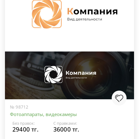
№ 98712
Фотоаппараты, видеокамеры
Без правок:
С правками:
29400 тг.
36000 тг.