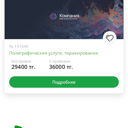
№ 101640
Полиграфические услуги, тиражирование
Без правок:
С правками:
29400 тг.
36000 тг.
Подробнее