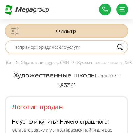
Фильтр
Все
Образование, курсы, СМИ
Художественные школы
№ 3
Художественные школы
- логотип
№ 37141
Логотип продан
Не успели купить? Ничего страшного!
Оставьте заявку и мы постараемся найти для Вас