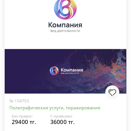
№ 104753
Полиграфические услуги, тиражирование
Без правок:
С правками:
29400 тг.
36000 тг.