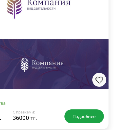
тва
С правками:
Подробнее
.
36000 тг.