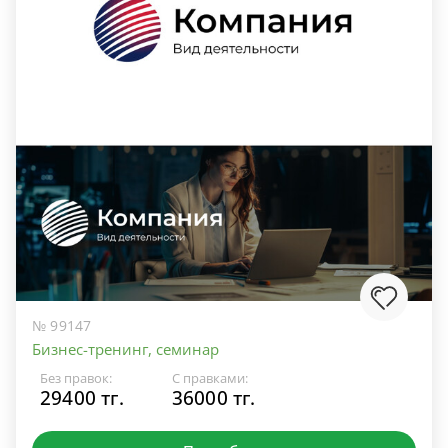
№ 99147
Бизнес-тренинг, семинар
Без правок:
С правками:
29400 тг.
36000 тг.