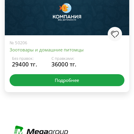
№ 50206
Зоотовары и домашние питомцы
Без правок:
С правками:
29400 тг.
36000 тг.
Подробнее