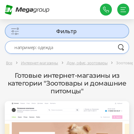
Фильтр
Все
Интернет-магазины
Дом, офис, зоотовары
Зоотова
Готовые интернет-магазины из
категории "Зоотовары и домашние
питомцы"