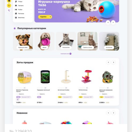
№ 2296820