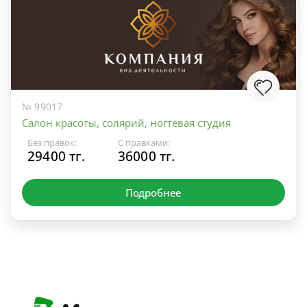
№ 99017
Салон красоты, солярий, ногтевая студия
Без правок:
С правками:
29400 тг.
36000 тг.
Подробнее