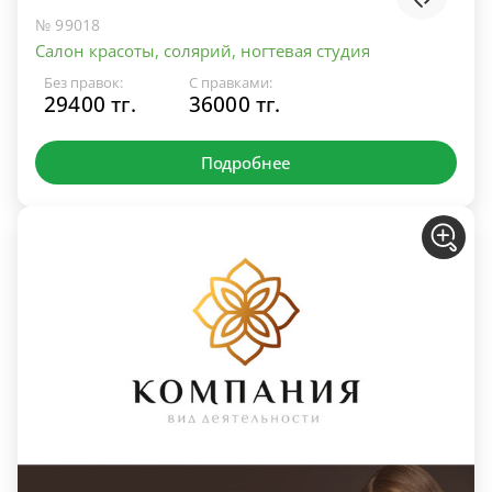
№ 99018
Салон красоты, солярий, ногтевая студия
Без правок:
С правками:
29400 тг.
36000 тг.
Подробнее