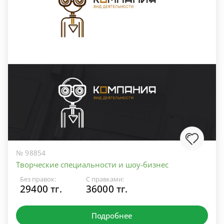
№ 98854
Творческие специальности и шоу-бизнес
Без правок:
С правками:
29400 тг.
36000 тг.
Подробнее