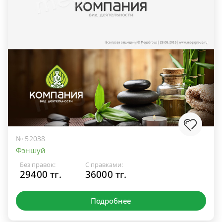
№ 52038
Фэншуй
Без правок:
С правками:
29400 тг.
36000 тг.
Подробнее