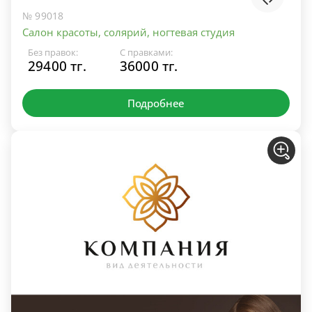
№ 99018
Салон красоты, солярий, ногтевая студия
Без правок:
С правками:
29400 тг.
36000 тг.
Подробнее