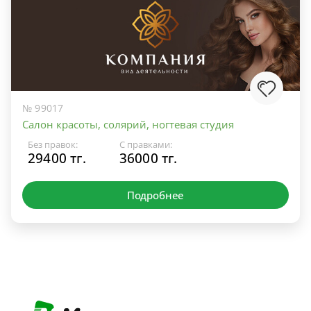
№ 99017
Салон красоты, солярий, ногтевая студия
Без правок:
С правками:
29400 тг.
36000 тг.
Подробнее