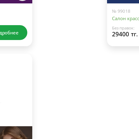
№ 99018
Салон красо
Без правок:
дробнее
29400 тг.