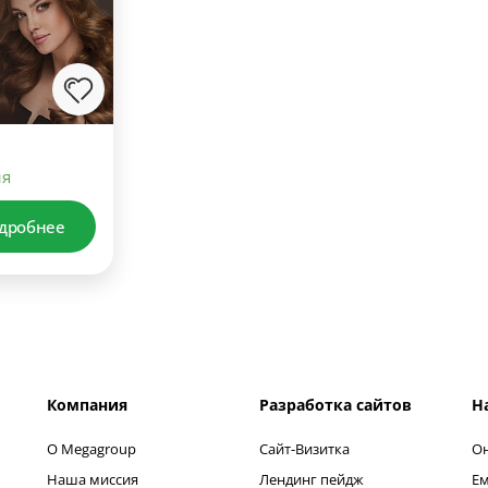
ия
дробнее
Компания
Разработка сайтов
Н
О Megagroup
Сайт-Визитка
Он
Наша миссия
Лендинг пейдж
Ем