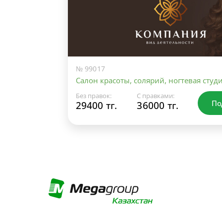
№ 99017
Салон красоты, солярий, ногтевая студ
Без правок:
С правками:
По
29400 тг.
36000 тг.