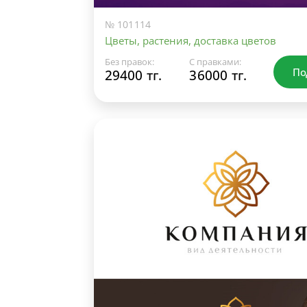
№ 101114
Цветы, растения, доставка цветов
Без правок:
С правками:
По
29400 тг.
36000 тг.