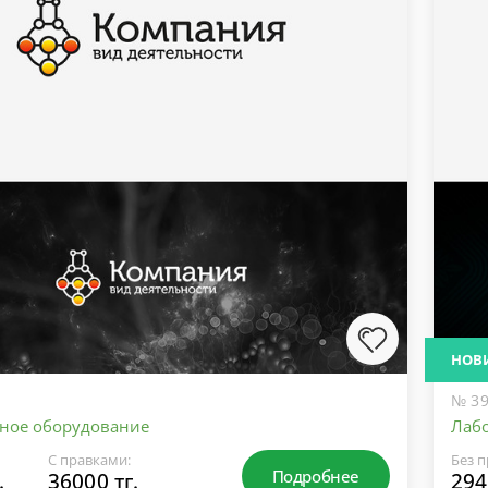
НОВ
№ 39
ное оборудование
Лаб
С правками:
Без п
Подробнее
.
36000 тг.
294