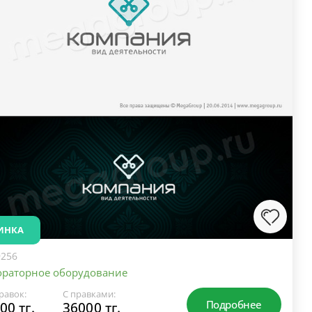
ИНКА
256
ораторное оборудование
равок:
С правками:
Подробнее
00 тг.
36000 тг.