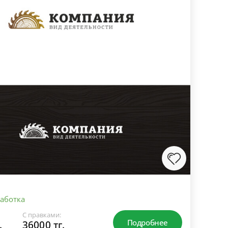
аботка
С правками:
Подробнее
.
36000 тг.