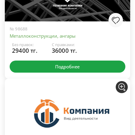
№ 98688
Металлоконструкции, ангары
Без правок:
С правками:
29400 тг.
36000 тг.
Подробнее