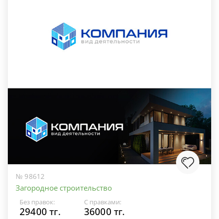
№ 98612
Загородное строительство
Без правок:
С правками:
29400 тг.
36000 тг.