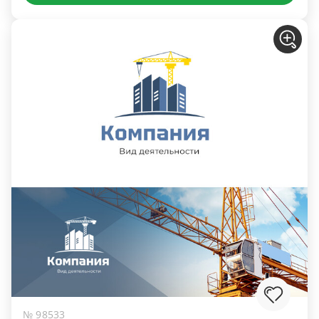
№ 98533