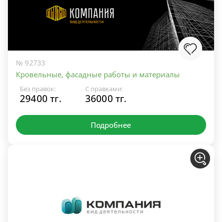
№ 92733
Кровельные, фасадные работы и материалы
Без правок:
С правками:
29400 тг.
36000 тг.
Подробнее