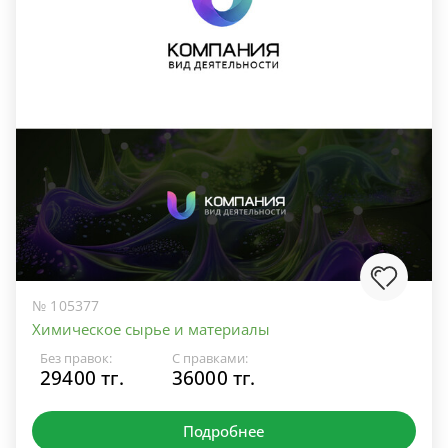
№ 105377
Химическое сырье и материалы
Без правок:
С правками:
29400 тг.
36000 тг.
Подробнее