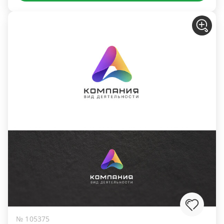
№ 105375