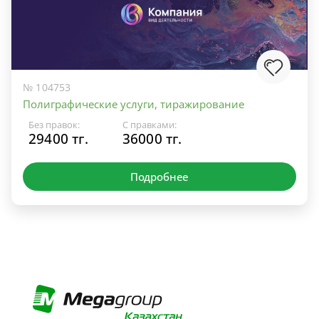
№ 104753
Полиграфические услуги, тиражирование
Без правок:
С правками:
29400 тг.
36000 тг.
Подробнее