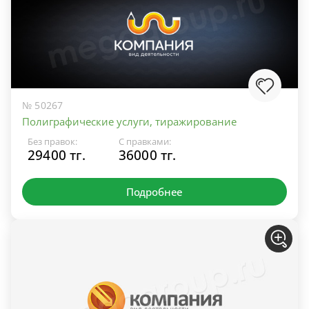
№ 50267
Полиграфические услуги, тиражирование
Без правок:
С правками:
29400 тг.
36000 тг.
Подробнее