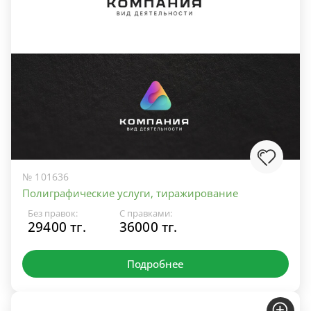
№ 101636
Полиграфические услуги, тиражирование
Без правок:
С правками:
29400 тг.
36000 тг.
Подробнее