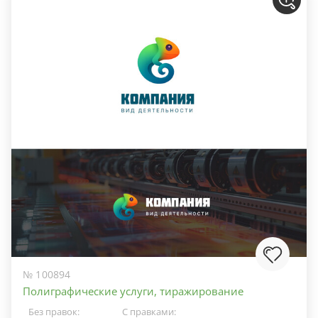
№ 100894
Полиграфические услуги, тиражирование
Без правок:
С правками: