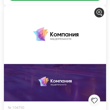
№ 104750