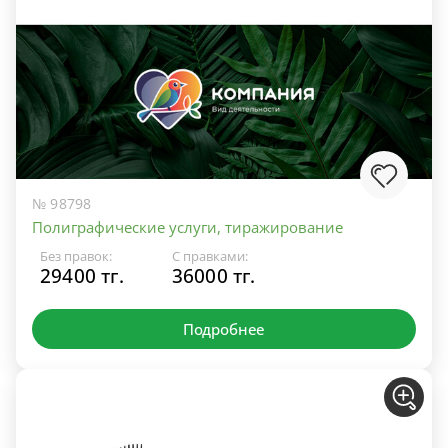
№ 98798
Полиграфические услуги, тиражирование
Без правок:
С правками:
29400 тг.
36000 тг.
Подробнее