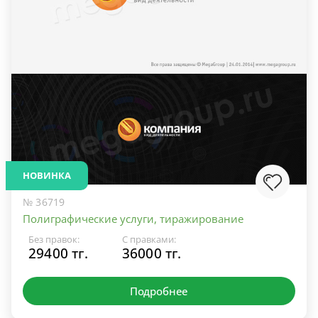
НОВИНКА
№ 36719
Полиграфические услуги, тиражирование
Без правок:
С правками:
29400 тг.
36000 тг.
Подробнее