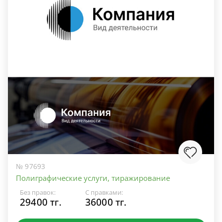
№ 97693
Полиграфические услуги, тиражирование
Без правок:
С правками:
29400 тг.
36000 тг.