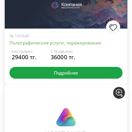
№ 101640
Полиграфические услуги, тиражирование
Без правок:
С правками:
29400 тг.
36000 тг.
Подробнее