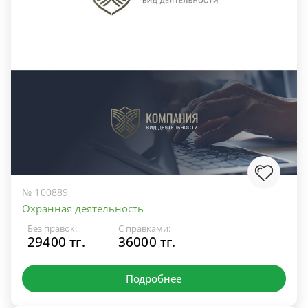
№ 100889
Охранная деятельность
Без правок:
С правками:
29400 тг.
36000 тг.
Подробнее