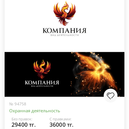
№ 94758
Охранная деятельность
Без правок:
С правками:
29400 тг.
36000 тг.