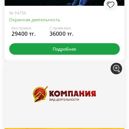
№ 94756
Охранная деятельность
Без правок:
С правками:
29400 тг.
36000 тг.
Подробнее