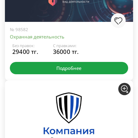
№ 98582
Охранная деятельность
Без правок:
С правками:
29400 тг.
36000 тг.
Подробнее