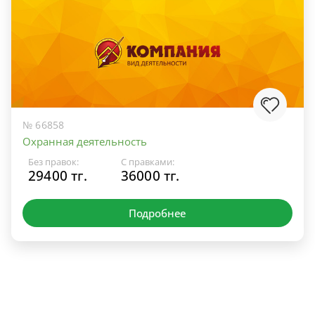
№ 66858
Охранная деятельность
Без правок:
С правками:
29400 тг.
36000 тг.
Подробнее