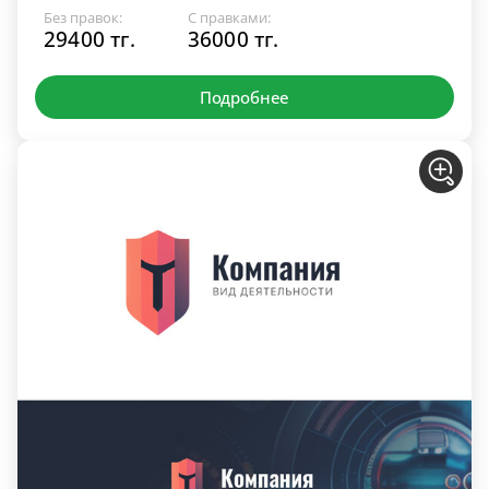
Без правок:
С правками:
29400 тг.
36000 тг.
Подробнее