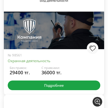
№ 98561
Охранная деятельность
Без правок:
С правками:
29400 тг.
36000 тг.
Подробнее