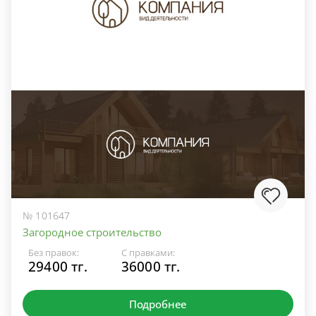
№ 101647
Загородное строительство
Без правок:
С правками:
29400 тг.
36000 тг.
Подробнее