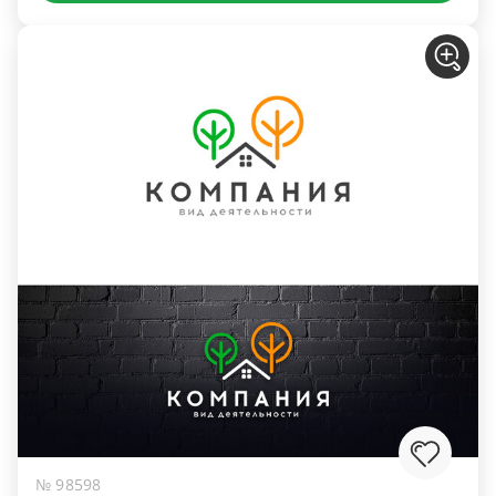
№ 98598