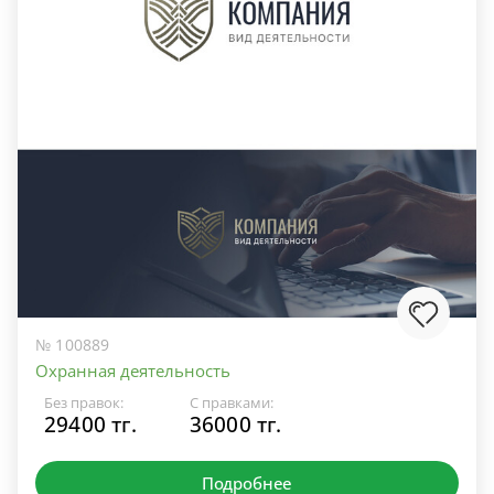
№ 100889
Охранная деятельность
Без правок:
С правками:
29400 тг.
36000 тг.
Подробнее