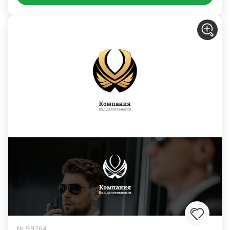
№ 99264