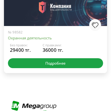
№ 98582
Охранная деятельность
Без правок:
С правками:
29400 тг.
36000 тг.
Подробнее