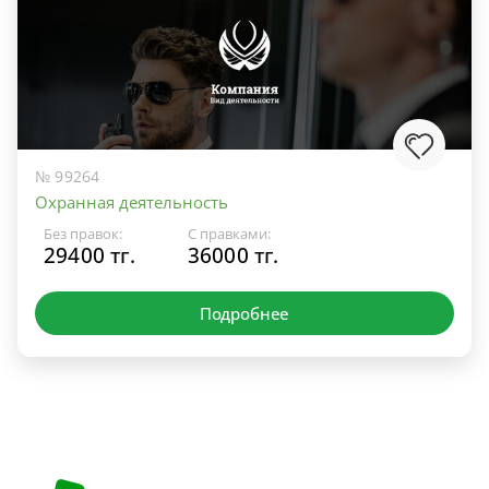
№ 99264
Охранная деятельность
Без правок:
С правками:
29400 тг.
36000 тг.
Подробнее