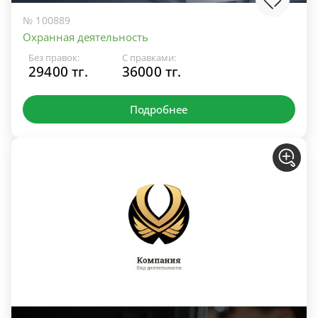
№ 100889
Охранная деятельность
Без правок:
С правками:
29400 тг.
36000 тг.
Подробнее