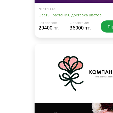
№ 101114
Цветы, растения, доставка цветов
Без правок:
С правками:
По
29400 тг.
36000 тг.