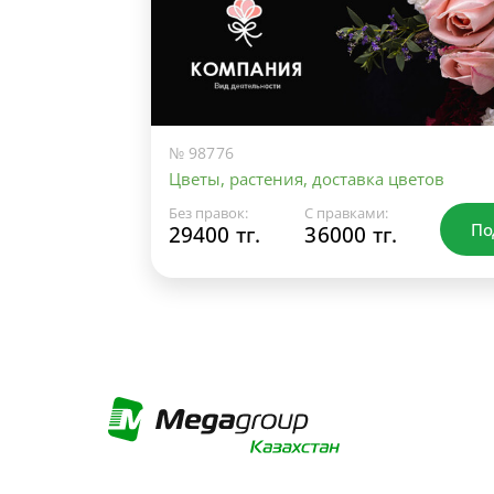
№ 98776
Цветы, растения, доставка цветов
Без правок:
С правками:
По
29400 тг.
36000 тг.