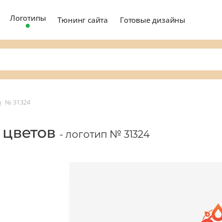
Логотипы
Тюнинг сайта
Готовые дизайны
в
№ 31324
а цветов
- логотип № 31324