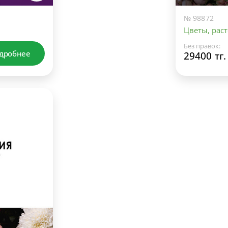
№ 98872
Цветы, раст
Без правок:
дробнее
29400 тг.