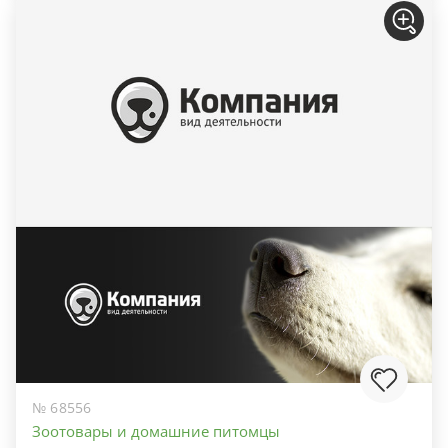
№ 68556
Зоотовары и домашние питомцы