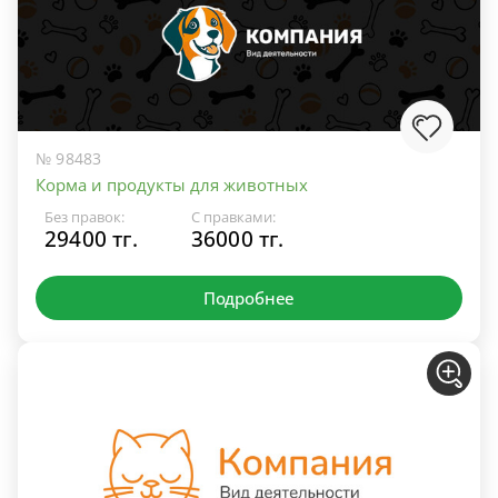
№ 98483
Корма и продукты для животных
Без правок:
С правками:
29400 тг.
36000 тг.
Подробнее