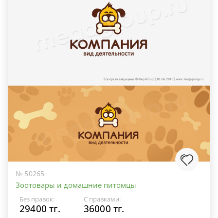
№ 50265
Зоотовары и домашние питомцы
Без правок:
С правками:
29400 тг.
36000 тг.