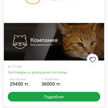
№ 97498
Зоотовары и домашние питомцы
Без правок:
С правками:
29400 тг.
36000 тг.
Подробнее