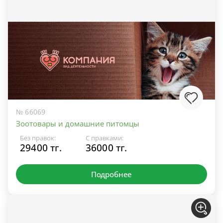
№ 66069
Зоотовары и домашние питомцы
Без правок:
С правками:
29400 тг.
36000 тг.
Подробнее