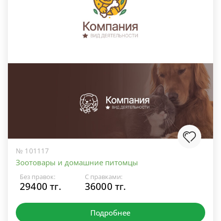
№ 101117
Зоотовары и домашние питомцы
Без правок:
С правками:
29400 тг.
36000 тг.
Подробнее