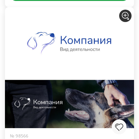
№ 98566