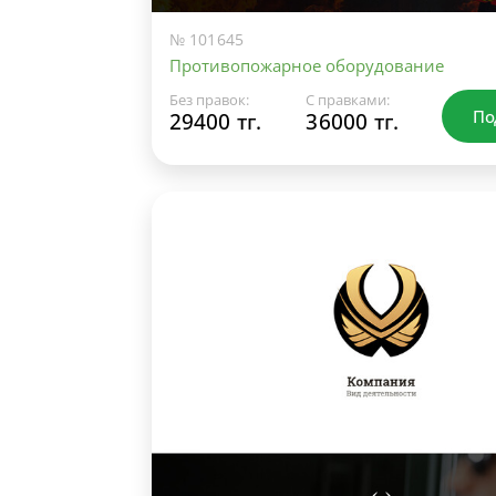
№ 101645
Противопожарное оборудование
Без правок:
С правками:
По
29400 тг.
36000 тг.