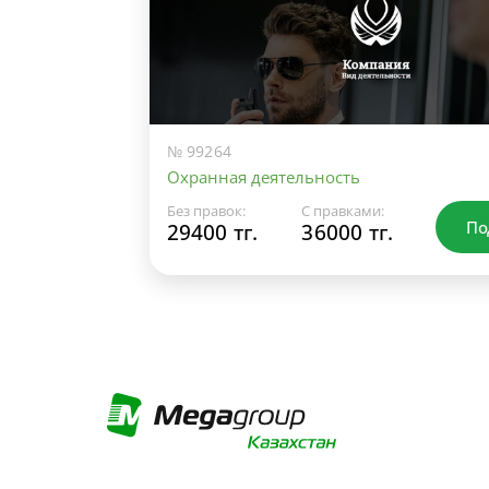
№ 99264
Охранная деятельность
Без правок:
С правками:
По
29400 тг.
36000 тг.