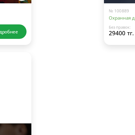
№ 100889
Охранная д
Без правок:
дробнее
29400 тг.