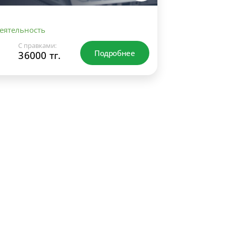
еятельность
С правками:
Подробнее
36000 тг.