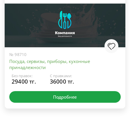
№ 98710
Посуда, сервизы, приборы, кухонные
принадлежности
Без правок:
С правками:
29400 тг.
36000 тг.
Подробнее