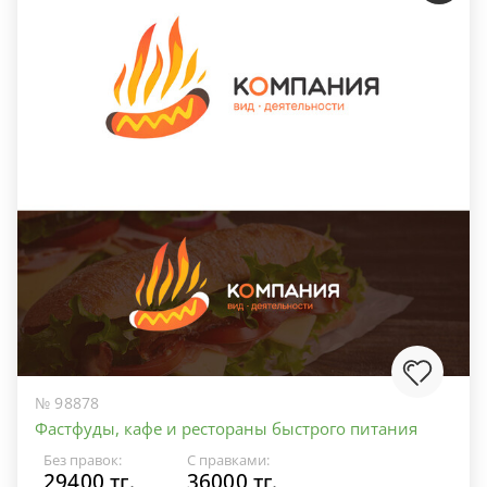
№ 98878
Фастфуды, кафе и рестораны быстрого питания
Без правок:
С правками:
29400 тг.
36000 тг.