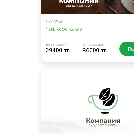
№ 98740
Чай, кофе, какао
Без правок:
С правками:
По
29400 тг.
36000 тг.