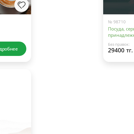
№ 98710
Посуда, се
принадлеж
Без правок:
дробнее
29400 тг.