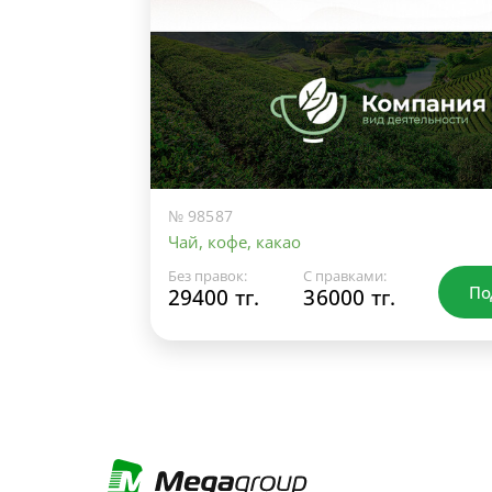
№ 98587
Чай, кофе, какао
Без правок:
С правками:
По
29400 тг.
36000 тг.