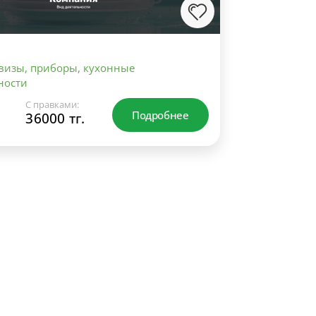
рвизы, приборы, кухонные
ности
С правками:
Подробнее
36000 тг.