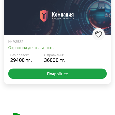
№ 98582
Охранная деятельность
Без правок:
С правками:
29400 тг.
36000 тг.
Подробнее