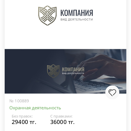
№ 100889
Охранная деятельность
Без правок:
С правками:
29400 тг.
36000 тг.