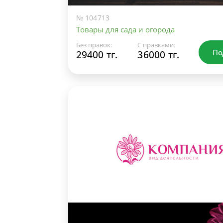
№ 104713
Товары для сада и огорода
Без правок:
С правками:
По
29400 тг.
36000 тг.