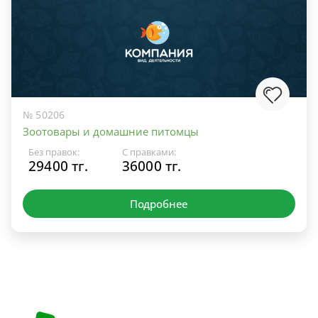
№ 50206
Зоотовары и домашние питомцы
Без правок:
С правками:
29400 тг.
36000 тг.
Подробнее