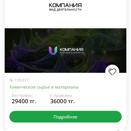
№ 105377
Химическое сырье и материалы
Без правок:
С правками:
29400 тг.
36000 тг.
Подробнее