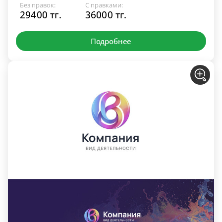
Без правок:
С правками:
29400 тг.
36000 тг.
Подробнее