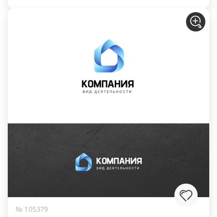
№ 105379