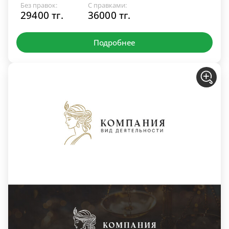
Без правок:
С правками:
29400 тг.
36000 тг.
Подробнее