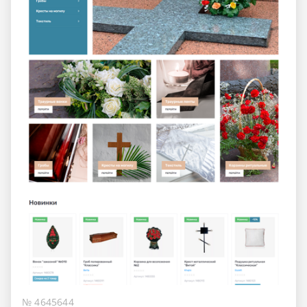
№ 4645644