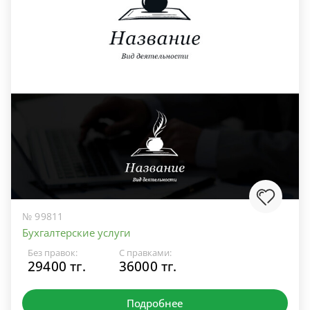
№ 99811
Бухгалтерские услуги
Без правок:
С правками:
29400 тг.
36000 тг.
Подробнее