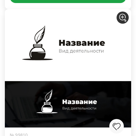
№ 99810