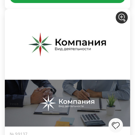
№ 99137