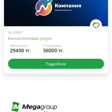
№ 98801
Консалтинговые услуги
Без правок:
С правками:
29400 тг.
36000 тг.
Подробнее