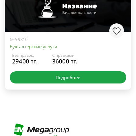
№ 99810
Бухгалтерские услуги
Без правок:
С правками:
29400 тг.
36000 тг.
Подробнее