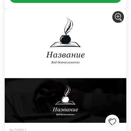
№ 99811