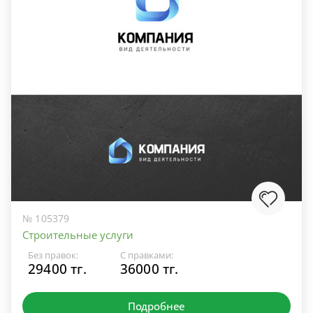
№ 105379
Строительные услуги
Без правок:
С правками:
29400 тг.
36000 тг.
Подробнее