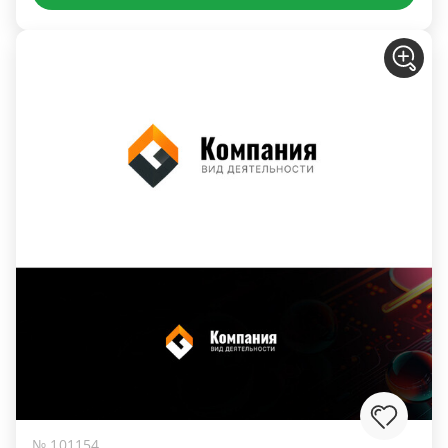
№ 101154