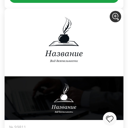
№ 99811