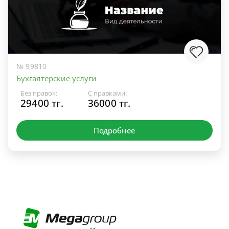
№ 99810
Бухгалтерские услуги
Без правок:
С правками:
29400 тг.
36000 тг.
Подробнее