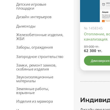
Детские игровые
площадки
Дизайн интерьеров
Дымоходы
№ 1458345
Отопление, в
Железобетонные изделия,
ЖБИ
канализация.
89 000 тг.
Заборы, ограждения
62 300 тг.
Загородное строительство
Демоверсия
Замки, ремонт замков,
скобяные изделия
Звукоизоляционные
материалы
Земляные работы,
взрывные
Индивиду
Изделия из мрамора
Дизайн продае