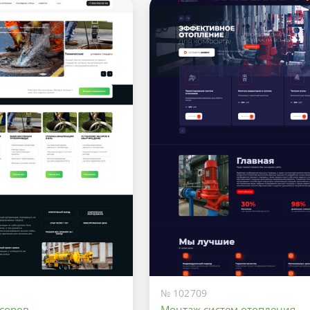
№ 102709
асоров
Монтаж систем отопления