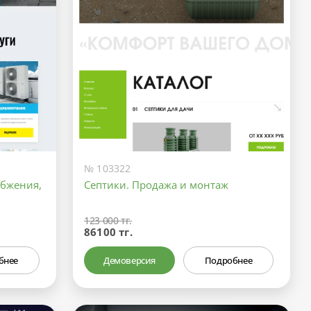
№ 103322
абжения,
Септики. Продажа и монтаж
123 000 тг.
86100 тг.
бнее
Демоверсия
Подробнее