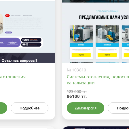
№ 103810
м отопления
Системы отопления, водосн
канализации
123 000 тг.
86100 тг.
Подробнее
Демоверсия
Подро