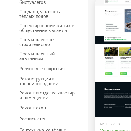
биотуалетов
Продажа, установка
тёплых полов
Проектирование жилых и
общественных зданий
Промышленное
строительство
Промышленный
альпинизм
Резиновые покрытия
Реконструкция и
капремонт зданий
Ремонт и отделка квартир
и помещений
Ремонт окон
Роспись стен
№ 102718
Сантехника, санфаянс
Устранение з