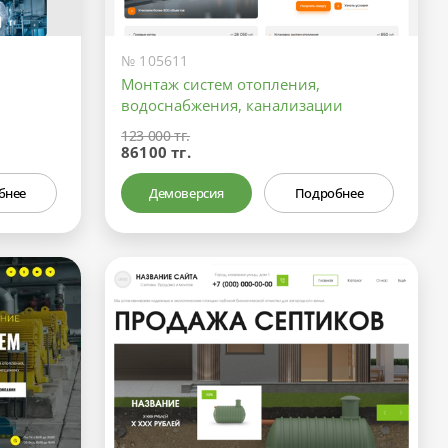
№ 105611
Монтаж систем отопления,
водоснабжения, канализации
123 000 тг.
86100 тг.
бнее
Демоверсия
Подробнее