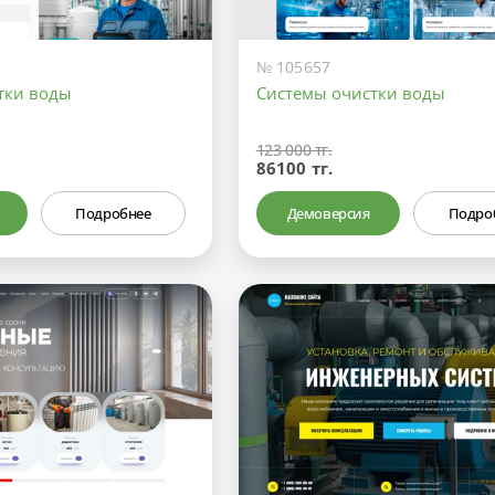
№ 105657
тки воды
Системы очистки воды
123 000 тг.
86100 тг.
Подробнее
Демоверсия
Подро