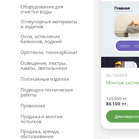
Оборудование для
очистки воды
Огнеупорные материалы
и изделия
Окна, остекление
балконов, лоджий
Оргстекло, поликарбонат
Освещение, люстры,
лампы, светильники
№ 105499
Погонажные изделия
Монтаж систе
Подводно-технические
работы
123 000 тг.
86100 тг.
Проволока
Продажа и монтаж
Демоверсия
потолков
Продажа, аренда,
обслуживание