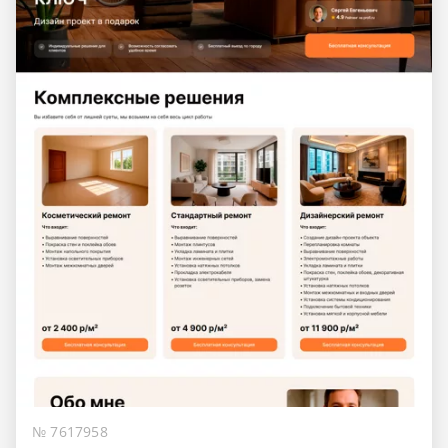
№ 7617958