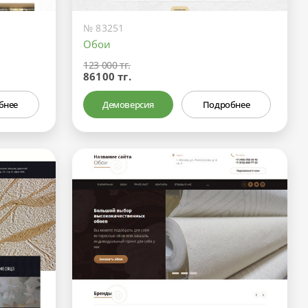
№ 83251
Обои
123 000 тг.
86100 тг.
бнее
Демоверсия
Подробнее