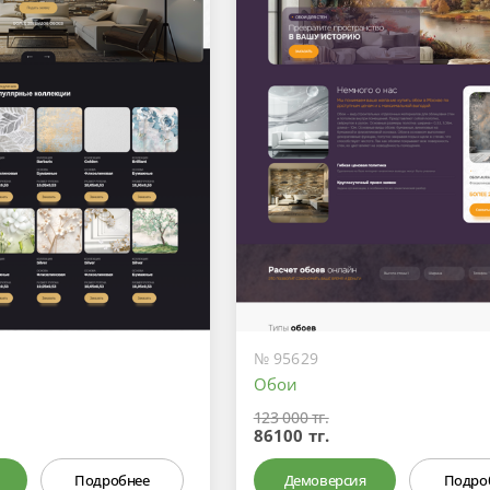
№ 95629
Обои
123 000 тг.
86100 тг.
Подробнее
Демоверсия
Подро