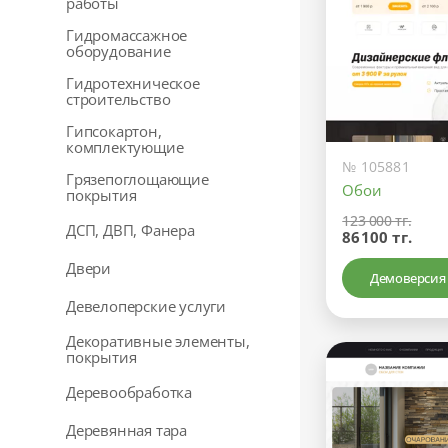
работы
Гидромассажное
оборудование
Гидротехническое
строительство
Гипсокартон,
комплектующие
№ 105881
Грязепоглощающие
Обои
покрытия
123 000 тг.
ДСП, ДВП, Фанера
86100 тг.
Двери
Демоверсия
Девелоперские услуги
Декоративные элементы,
покрытия
Деревообработка
Деревянная тара