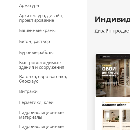
Арматура
Архитектура, дизайн,
Индивиду
проектирование
Башенные краны
Дизайн продае
Бетон, раствор
Буровые работы
Быстровозводимые
здания и сооружения
Вагонка, евро-вагонка,
блокхаус
Витражи
Герметики, клеи
Гидроизоляционные
материалы
Гидроизоляционные