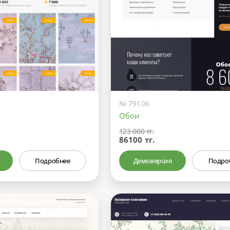
№ 79106
Обои
123 000 тг.
86100 тг.
Подробнее
Демоверсия
Подро