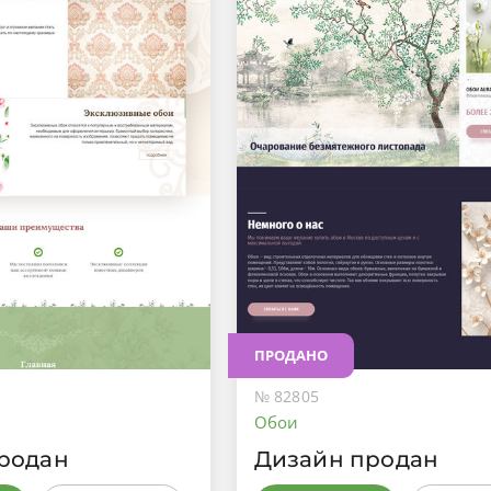
ПРОДАНО
№ 82805
Обои
родан
Дизайн продан