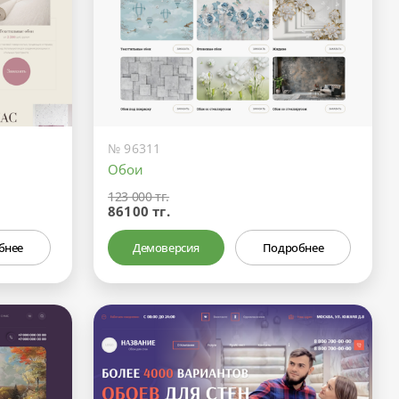
№ 96311
Обои
123 000 тг.
86100 тг.
бнее
Демоверсия
Подробнее