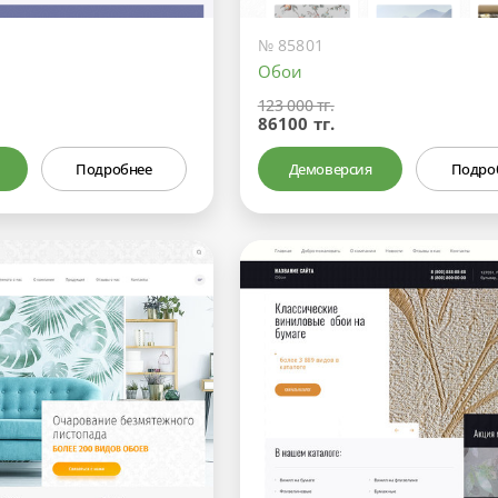
№ 85801
Обои
123 000 тг.
86100 тг.
Подробнее
Демоверсия
Подро