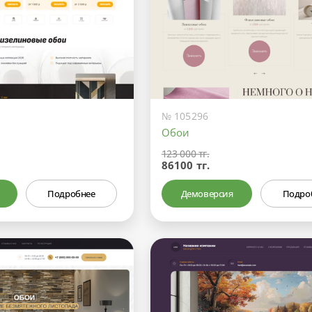
№ 105296
Обои
123 000 тг.
86100 тг.
Подробнее
Демоверсия
Подро