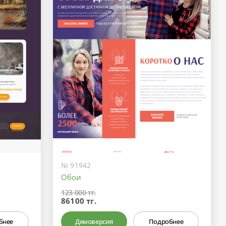
№ 91942
Обои
123 000 тг.
86100 тг.
бнее
Демоверсия
Подробнее